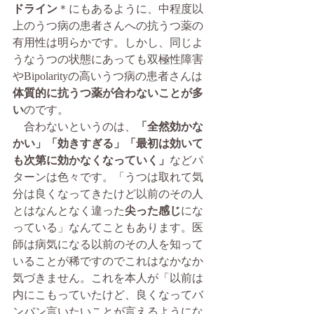
ドライン
＊にもあるように、中程度以
上のうつ病の患者さんへの抗うつ薬の
有用性は明らかです。しかし、同じよ
うなうつの状態にあっても双極性障害
やBipolarityの高いうつ病の患者さんは
体質的に抗うつ薬が合わないことが多
い
のです。
　合わないというのは、
「全然効かな
かい」「効きすぎる」「最初は効いて
も次第に効かなくなっていく」
などパ
ターンは色々です。「うつは取れて気
分は良くなってきたけど以前のその人
とはなんとなく違った
尖った感じ
にな
っている」なんてこともあります。医
師は病気になる以前のその人を知って
いることが稀ですのでこれはなかなか
気づきません。これを本人が「以前は
内にこもっていたけど、良くなってバ
ンバン言いたいことが言えるようにな