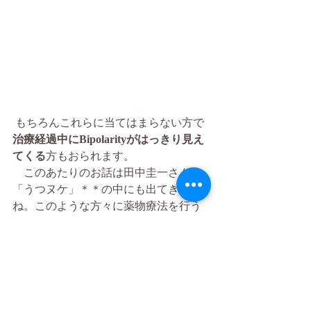
 もちろんこれらに当てはまらない方で
治療経過中にBipolarityがはっきり見え
てくる
方もおられます。
　このあたりのお話は田中圭一さんの
「うつヌケ」＊＊の中にも出てきます
ね。このような方々に薬物療法を行う
場合は
抗うつ薬よりも気分安定薬や一
部の非定型抗精神病薬と呼ばれる薬の
方が利があり
、抗うつ薬を使う場合も
これらとの併用が効果が安定します。
　もし、あなたがうつの治療中で
なか
なか経過が安定せず、上記にあてはま