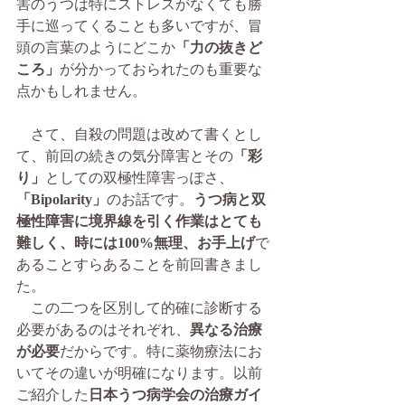
害のうつは特にストレスがなくても勝
手に巡ってくることも多いですが、冒
頭の言葉のようにどこか
「力の抜きど
ころ」
が分かっておられたのも重要な
点かもしれません。
　さて、自殺の問題は改めて書くとし
て、前回の続きの気分障害とその
「彩
り」
としての双極性障害っぽさ、
「Bipolarity」
のお話です。
うつ病と双
極性障害に境界線を引く作業はとても
難しく、時には100%無理、お手上げ
で
あることすらあることを前回書きまし
た。
　この二つを区別して的確に診断する
必要があるのはそれぞれ、
異なる治療
が必要
だからです。特に薬物療法にお
いてその違いが明確になります。以前
ご紹介した
日本うつ病学会の治療ガイ