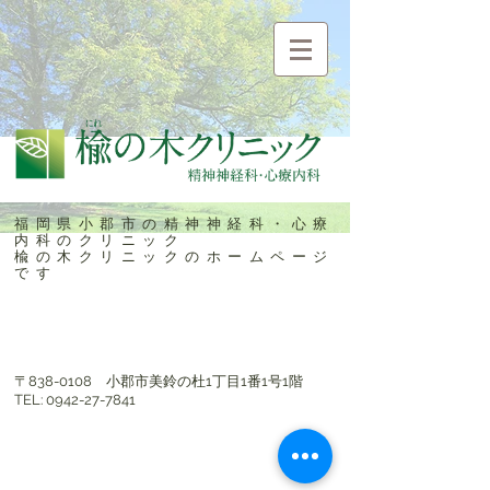
福岡県小郡市の精神神経科・心療
内科のクリニック
楡の木クリニックのホームページ
です
〒838-0108​ 小郡市美鈴の杜1丁目1番1号1階
TEL:
0942-27-7841